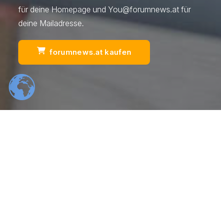
für deine Homepage und
You@forumnews.at
für
deine Mailadresse.
forumnews.at kaufen
Scrol
554
22
K
K
Total Downloads
Daily Visitors
99
526
%
K
Positive Rating
Happy Users