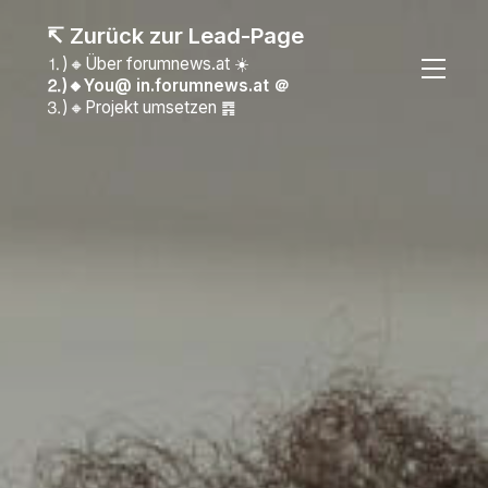
↸ Zurück zur Lead-Page
⒈)🔸Über forumnews.at ☀️
⒉)🔸You@ in.forumnews.at
＠
⒊)🔸Projekt umsetzen ䷴